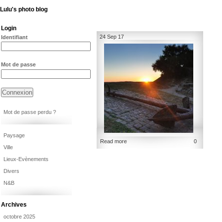
Lulu's photo blog
Login
24 Sep 17
Identifiant
Mot de passe
Mot de passe perdu ?
Paysage
Read more
0
Ville
Lieux-Evènements
Divers
N&B
Archives
octobre 2025