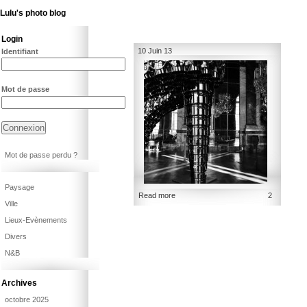
Lulu's photo blog
Login
10 Juin 13
Identifiant
Mot de passe
Mot de passe perdu ?
Paysage
Read more
2
Ville
Lieux-Evènements
Divers
N&B
Archives
octobre 2025