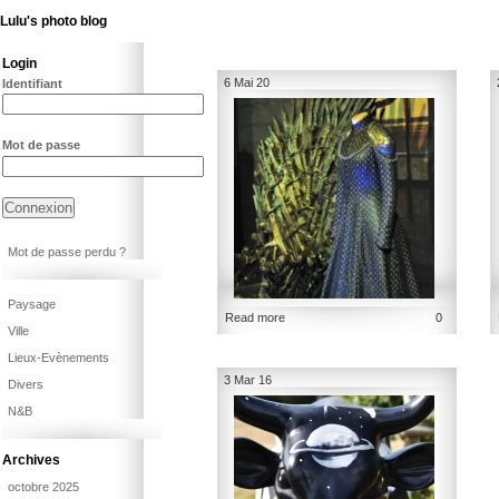
Lulu's photo blog
Login
6 Mai 20
Identifiant
Mot de passe
Mot de passe perdu ?
Paysage
Read more
0
Ville
Lieux-Evènements
3 Mar 16
Divers
N&B
Archives
octobre 2025