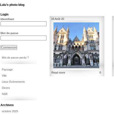
Lulu's photo blog
Login
16 Août 20
Identifiant
Mot de passe
Mot de passe perdu ?
Paysage
Read more
0
Ville
Lieux-Evènements
Divers
N&B
Archives
octobre 2025