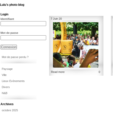
Lulu's photo blog
Login
7 Juin 20
Identifiant
Mot de passe
Mot de passe perdu ?
Paysage
Read more
0
Ville
Lieux-Evènements
Divers
N&B
Archives
octobre 2025