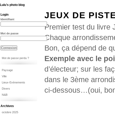
Lulu's photo blog
JEUX DE PISTE
Login
Identifiant
Premier test du livre
Mot de passe
Chaque arrondissemen
Bon, ça dépend de qui
Exemple avec le poi
Mot de passe perdu ?
d’électeur; sur les fa
Paysage
Ville
dans le 3ème arrondi
Lieux-Evènements
ci-dessous…(oui, bon, c
Divers
N&B
Archives
octobre 2025