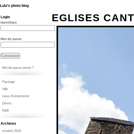
Lulu's photo blog
EGLISES CAN
Login
Identifiant
Mot de passe
Mot de passe perdu ?
Paysage
Ville
Lieux-Evènements
Divers
N&B
Archives
octobre 2025