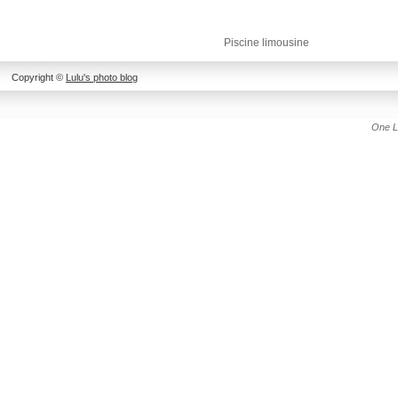
Piscine limousine
Copyright ©
Lulu's photo blog
One L