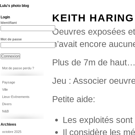
Lulu's photo blog
KEITH HARING
Login
Identifiant
Oeuvres exposées et 
Mot de passe
n’avait encore aucune 
Plus de 7m de haut…
Mot de passe perdu ?
Jeu : Associer oeuv
Paysage
Ville
Petite aide:
Lieux-Evènements
Divers
N&B
Les exploités son
Archives
Il considère les m
octobre 2025