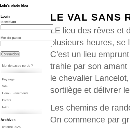
Lulu's photo blog
LE VAL SANS
Login
Identifiant
LE lieu des rêves et 
Mot de passe
plusieurs heures, se 
C’est un lieu emprunt
trahie par son amant 
Mot de passe perdu ?
le chevalier Lancelot
Paysage
Ville
sortilège et délivrer 
Lieux-Evènements
Divers
Les chemins de rand
N&B
On commence par grim
Archives
octobre 2025