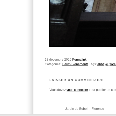
18 décembre 2015
Permalink
Categories:
Lieux-Evènements
Tags:
abbaye
,
flor
LAISSER UN COMMENTAIRE
Vous devez
vous connecter
pour publier un co
Jardin de Boboli – Florence