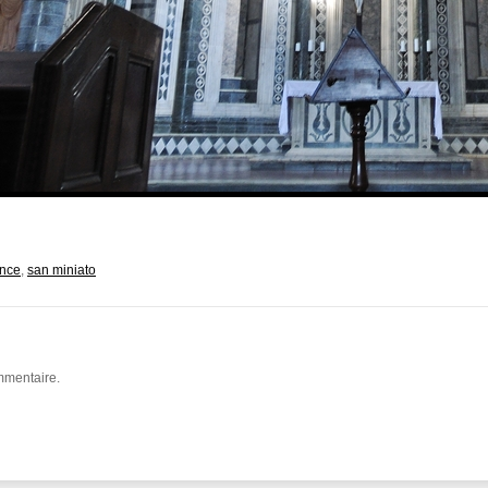
ence
,
san miniato
mmentaire.