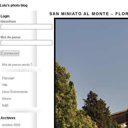
Lulu's photo blog
SAN MINIATO AL MONTE – FLO
Login
Identifiant
Mot de passe
Mot de passe perdu ?
Paysage
Ville
Lieux-Evènements
Divers
N&B
Archives
octobre 2025