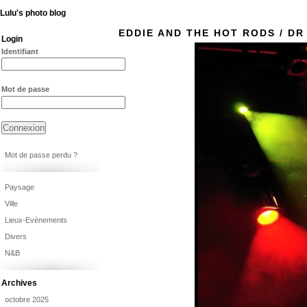
Lulu's photo blog
EDDIE AND THE HOT RODS / D
Login
Identifiant
Mot de passe
Mot de passe perdu ?
Paysage
Ville
Lieux-Evènements
Divers
N&B
Archives
octobre 2025