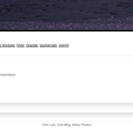
e boréale
,
hiver
,
islande
,
laugarvatn
,
sverrir
mmentaire.
One Lulu, One Blog, Many Photos