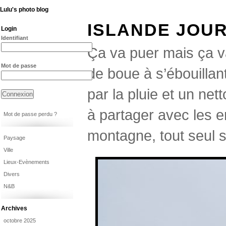
Lulu's photo blog
ISLANDE JOUR
Login
Identifiant
Ça va puer mais ça va
Mot de passe
de boue à s’ébouilla
par la pluie et un ne
à partager avec les e
Mot de passe perdu ?
montagne, tout seul su
Paysage
Ville
Lieux-Evènements
Divers
N&B
Archives
octobre 2025