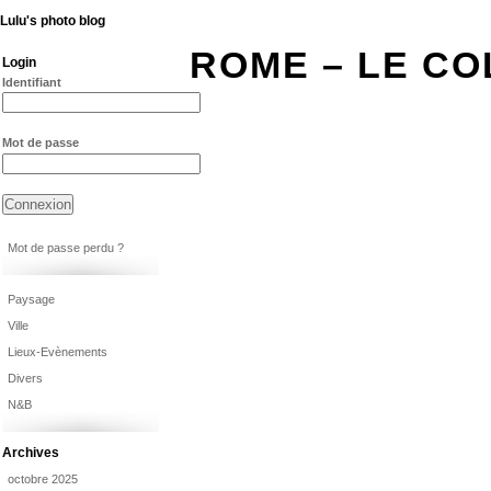
Lulu's photo blog
ROME – LE CO
Login
Identifiant
Mot de passe
Mot de passe perdu ?
Paysage
Ville
Lieux-Evènements
Divers
N&B
Archives
octobre 2025