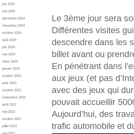
juin 2025
mai 2025
Le 3ème jour sera so
décembre 2024
novembre 2024
Différentes visites g
octobre 2024
descendre dans les s
août 2024
juin 2024
billet avant ou pren
mai 2024
mars 2024
En pénétrant dans l’
janvier 2024
aux jeux (et pas d’Int
octobre 2023
août 2023
avec des jeux qui du
octobre 2022
septembre 2022
pouvait accueillir 50
août 2022
Aujourd’hui, des trava
mai 2022
octobre 2021
trafic automobile et d
juillet 2021
mai 2021