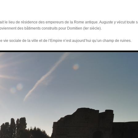
ait le lieu de résidence des empereurs de la Rome antique. Auguste y vécut toute sa
oviennent des bâtiments construits pour Domitien (Ier siècle).
e vie sociale de la ville et de l’Empire n’est aujourd’hui qu’un champ de ruines.