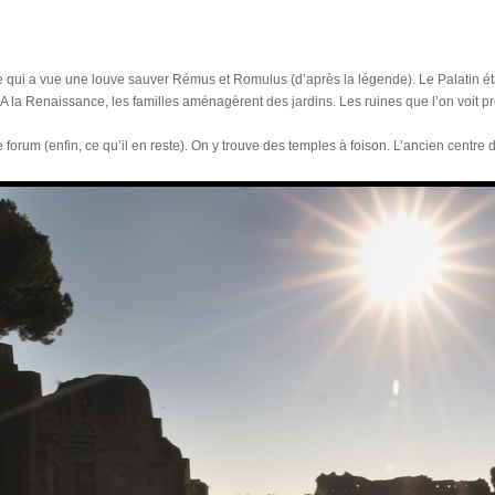
lle qui a vue une louve sauver Rémus et Romulus (d’après la légende). Le Palatin ét
A la Renaissance, les familles aménagèrent des jardins. Les ruines que l’on voit pr
forum (enfin, ce qu’il en reste). On y trouve des temples à foison. L’ancien centre d