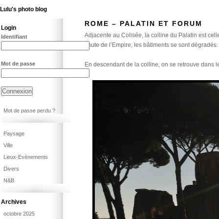
Lulu's photo blog
ROME – PALATIN ET FORUM
Login
Adjacente au Colisée, la colline du Palatin est ce
Identifiant
chute de l’Empire, les bâtiments se sont dégradés. 
Mot de passe
En descendant de la colline, on se retrouve dans le 
Mot de passe perdu ?
Paysage
Ville
Lieux-Evènements
Divers
N&B
Archives
octobre 2025