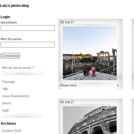
Lulu's photo blog
Login
18 Juil 17
Identifiant
Mot de passe
Mot de passe perdu ?
Paysage
Read more
1
Ville
Lieux-Evènements
16 Juil 17
Divers
N&B
Archives
octobre 2025