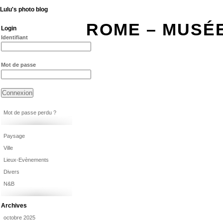
Lulu's photo blog
ROME – MUSÉ
Login
Identifiant
Mot de passe
Mot de passe perdu ?
Paysage
Ville
Lieux-Evènements
Divers
N&B
Archives
octobre 2025